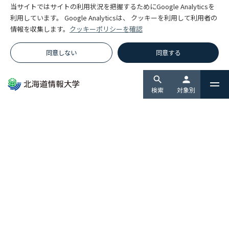
当サイトではサイトの利用状況を把握するためにGoogle Analyticsを
利用しています。 Google Analyticsは、 クッキーを利用して利用者の
グローバルIT人材を育てる国際
通信教育の学びを変える
情報を収集します。
クッキーポリシーを確認
情報プログラム
filter_none
AI講師「HIUブレイン」スター
ト!
filter_none
同意しない
同意する
search
person
検索
対象別
北海道情報大学 数理・データサ
7人の女性研究者
イエンス・ＡＩ教育プログラム
TOPICS
イベント
お知らせ
トピックス
採用・募集