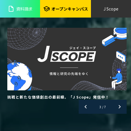
insert_drive_file
school
資料請求
オープンキャンパス
J Scope
オープンキャンパス開催スケジュール一覧
chevron_left
chevron_right
4
4
/
/
7
7