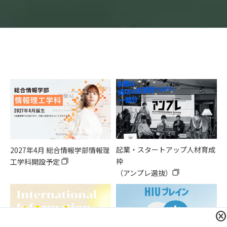
HIGHLIGHTS
起業・スタートアップ人材育成
2027年4月 総合情報学部情報理
枠
工学科
開設予定
filter_none
（アンプレ選抜）
filter_none
cancel